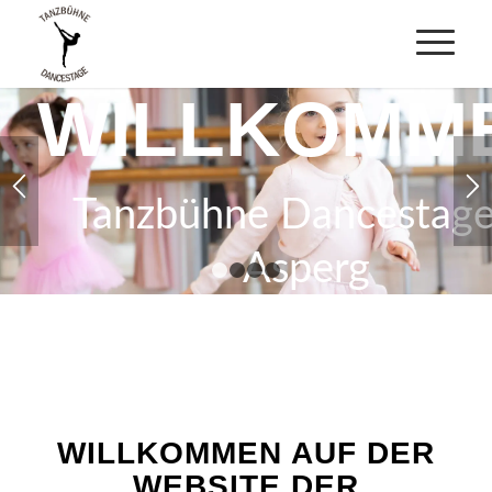
WILLKOMM
Tanzbühne Dancestage
Asperg
1
2
3
4
WILLKOMMEN AUF DER
WEBSITE DER