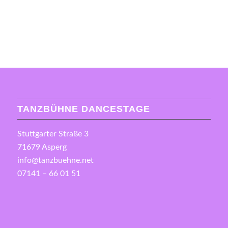
TANZBÜHNE DANCESTAGE
Stuttgarter Straße 3
71679 Asperg
info@tanzbuehne.net
07141 – 66 01 51